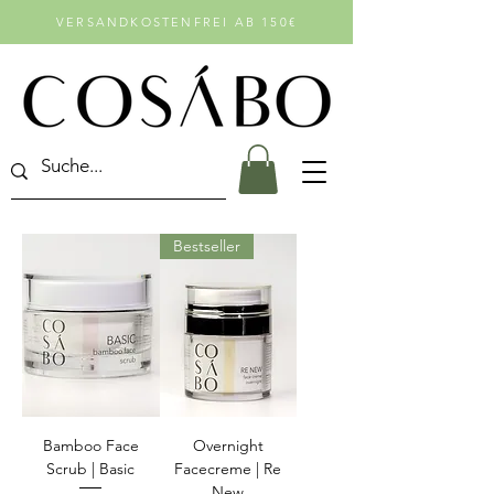
VERSANDKOSTENFREI AB 150€
Bestseller
Bamboo Face
Overnight
Scrub | Basic
Facecreme | Re
New