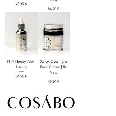
Preis
34,90 €
Preis
84,90 €
PHA Honey Peel |
Salicyl Overnight
Luxery
Face Creme | Re
New
Preis
84,90 €
Preis
49,90 €